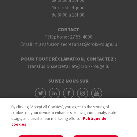
de 8h00 à 16h00.
Mercredi et jeudi
de 8h00 à 18h00.
CONTACT
Téléphone :
27 55-4000
Email :
transfusion.secretariat@croix-rouge.lu
POUR TOUTE RÉCLAMATION, CONTACTEZ :
transfusion.secretariat@croix-rouge.lu
SUIVEZ NOUS SUR
By clicking “Accept All Cookies”, you agree to the storing of
cookies on your device to enhance site navigation, analyze site
usage, and assist in our marketing efforts.
Politique de
cookies
Avec le soutien du