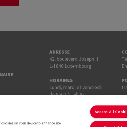
ADRESSE
C
42, boulevard Joseph II
Té
L-1840 Luxembourg
Em
NAIRE
HORAIRES
P
Lundi, mardi et vendredi
tr
de 8h00 à 16h00.
Mercredi et jeudi
S
de 8h00 à 18h00.
Accept All Cook
of cookies on your device to enhance site