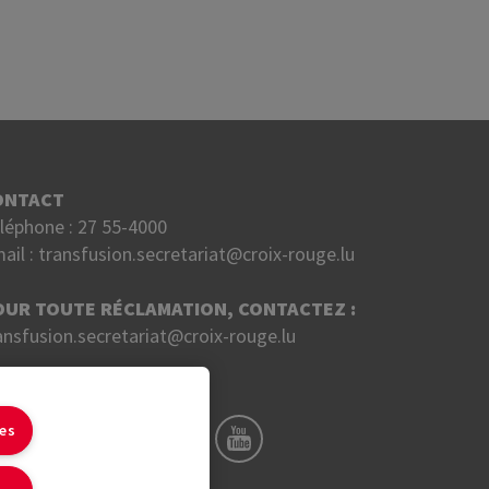
ONTACT
léphone :
27 55-4000
ail :
transfusion.secretariat@croix-rouge.lu
OUR TOUTE RÉCLAMATION, CONTACTEZ :
ansfusion.secretariat@croix-rouge.lu
UIVEZ NOUS SUR
ies