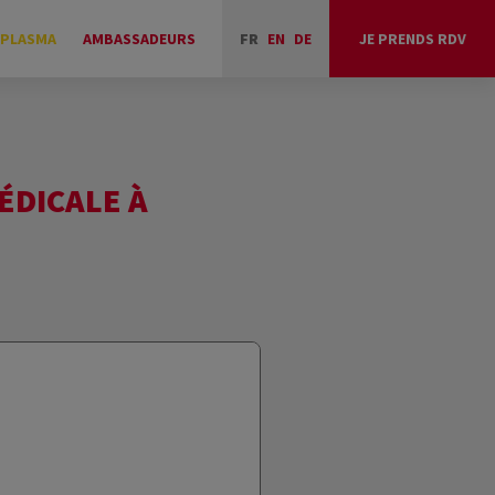
 PLASMA
AMBASSADEURS
FR
EN
DE
JE PRENDS RDV
ÉDICALE À