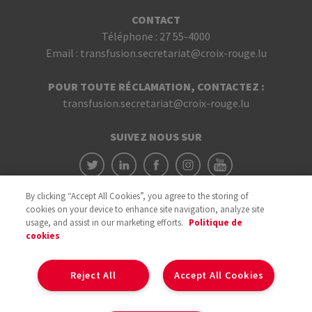
CONTACT
Téléphone :
27 55-4000
Email :
transfusion.secretariat@croix-rouge.lu
POUR TOUTE RÉCLAMATION, CONTACTEZ :
transfusion.secretariat@croix-rouge.lu
SUIVEZ NOUS SUR
By clicking “Accept All Cookies”, you agree to the storing of
cookies on your device to enhance site navigation, analyze site
usage, and assist in our marketing efforts.
Politique de
cookies
Avec le soutien du
Reject All
Accept All Cookies