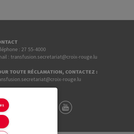
ONTACT
léphone :
27 55-4000
ail :
transfusion.secretariat@croix-rouge.lu
OUR TOUTE RÉCLAMATION, CONTACTEZ :
ansfusion.secretariat@croix-rouge.lu
UIVEZ NOUS SUR
ies