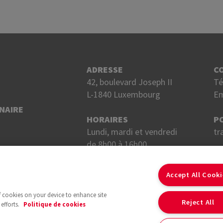
ADRESSE
C
42, boulevard Joseph II
Té
L-1840 Luxembourg
Em
NAIRE
HORAIRES
P
Lundi, mardi et vendredi
tr
de 8h00 à 16h00.
Mercredi et jeudi
S
de 8h00 à 18h00.
Accept All Cook
of cookies on your device to enhance site
Reject All
efforts.
Politique de cookies