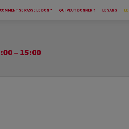
COMMENT SE PASSE LE DON ?
QUI PEUT DONNER ?
LE SANG
LE
00 – 15:00