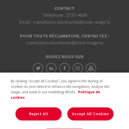
CONTACT
Téléphone :
27 55-4000
Email :
transfusion.secretariat@croix-rouge.lu
POUR TOUTE RÉCLAMATION, CONTACTEZ :
transfusion.secretariat@croix-rouge.lu
SUIVEZ NOUS SUR
By clicking “Accept All Cookies”, you agree to the storing of
cookies on your device to enhance site navigation, analyze site
usage, and assist in our marketing efforts.
Politique de
cookies
Avec le soutien du
Reject All
Accept All Cookies