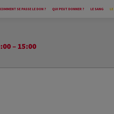
COMMENT SE PASSE LE DON ?
QUI PEUT DONNER ?
LE SANG
LE
00 – 15:00