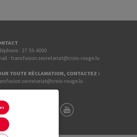
ONTACT
léphone :
27 55-4000
ail :
transfusion.secretariat@croix-rouge.lu
OUR TOUTE RÉCLAMATION, CONTACTEZ :
ansfusion.secretariat@croix-rouge.lu
UIVEZ NOUS SUR
ies