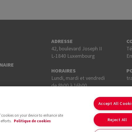
ADRESSE
C
42, boulevard Joseph II
Té
L-1840 Luxembourg
Em
NAIRE
HORAIRES
P
Lundi, mardi et vendredi
tr
de 8h00 à 16h00.
Mercredi et jeudi
S
de 8h00 à 18h00.
Accept All Cook
of cookies on your device to enhance site
Reject All
efforts.
Politique de cookies