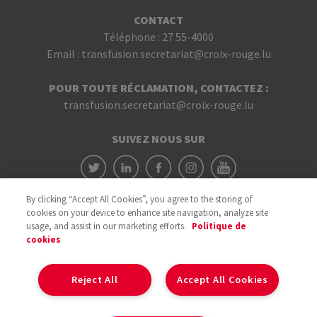
CONTACT
Téléphone :
27 55-4000
Email :
transfusion.secretariat@croix-rouge.lu
POUR TOUTE RÉCLAMATION, CONTACTEZ :
transfusion.secretariat@croix-rouge.lu
SUIVEZ NOUS SUR
By clicking “Accept All Cookies”, you agree to the storing of
cookies on your device to enhance site navigation, analyze site
usage, and assist in our marketing efforts.
Politique de
cookies
Avec le soutien du
Reject All
Accept All Cookies