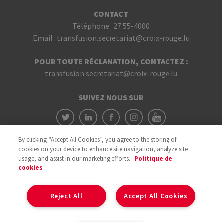
CONTACT
Téléphone :
27 55-4000
Email :
transfusion.secretariat@croix-rouge.lu
POUR TOUTE RÉCLAMATION, CONTACTEZ :
transfusion.secretariat@croix-rouge.lu
SUIVEZ NOUS SUR
By clicking “Accept All Cookies”, you agree to the storing of
cookies on your device to enhance site navigation, analyze site
usage, and assist in our marketing efforts.
Politique de
cookies
Avec le soutien du
Reject All
Accept All Cookies