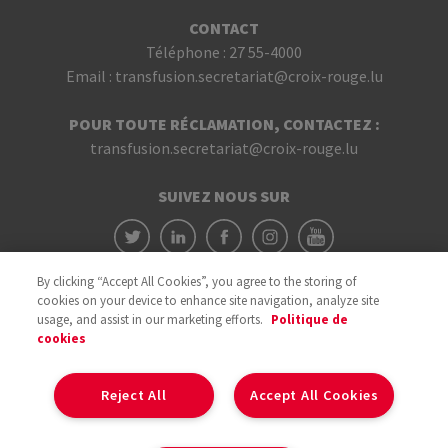
CONTACT
Téléphone :
27 55-4000
Email :
transfusion.secretariat@croix-rouge.lu
POUR TOUTE RÉCLAMATION, CONTACTEZ :
transfusion.secretariat@croix-rouge.lu
SUIVEZ NOUS SUR
By clicking “Accept All Cookies”, you agree to the storing of
cookies on your device to enhance site navigation, analyze site
usage, and assist in our marketing efforts.
Politique de
cookies
Avec le soutien du
Reject All
Accept All Cookies