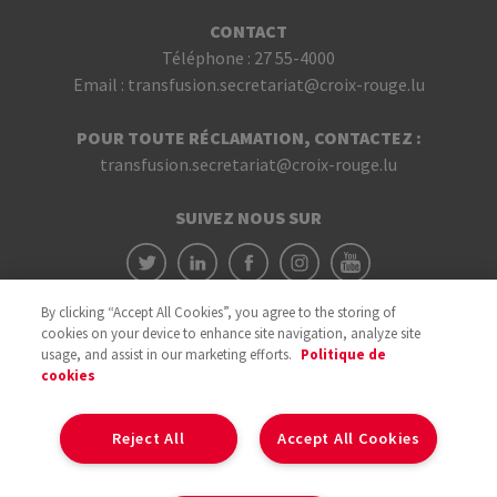
CONTACT
Téléphone :
27 55-4000
Email :
transfusion.secretariat@croix-rouge.lu
POUR TOUTE RÉCLAMATION, CONTACTEZ :
transfusion.secretariat@croix-rouge.lu
SUIVEZ NOUS SUR
By clicking “Accept All Cookies”, you agree to the storing of
cookies on your device to enhance site navigation, analyze site
usage, and assist in our marketing efforts.
Politique de
cookies
Avec le soutien du
Reject All
Accept All Cookies