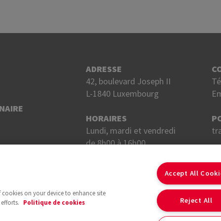
ADRESSE
C
42, boulevard Joseph II
Té
L-1840 Luxembourg
Em
NAIRE
HORAIRES
P
Lundi, mardi et vendredi
tr
de 8h00 à 16h00.
Mercredi et jeudi
S
de 8h00 à 18h00.
Accept All Cook
of cookies on your device to enhance site
Reject All
efforts.
Politique de cookies