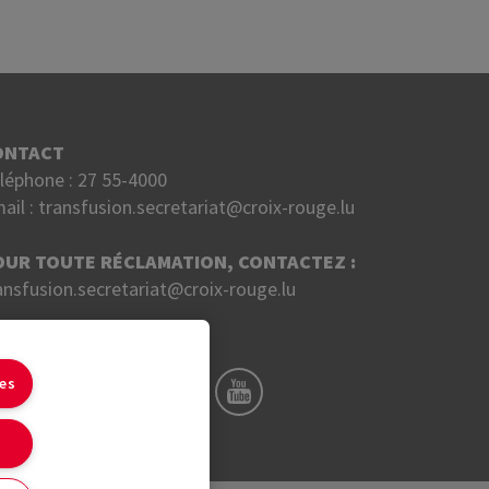
ONTACT
léphone :
27 55-4000
ail :
transfusion.secretariat@croix-rouge.lu
OUR TOUTE RÉCLAMATION, CONTACTEZ :
ansfusion.secretariat@croix-rouge.lu
UIVEZ NOUS SUR
ies