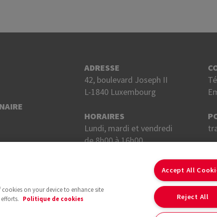
ADRESSE
C
42, boulevard Joseph II
Té
L-1840 Luxembourg
Em
NAIRE
HORAIRES
P
Lundi, mardi et vendredi
tr
de 8h00 à 16h00.
Mercredi et jeudi
S
de 8h00 à 18h00.
Accept All Cook
of cookies on your device to enhance site
Reject All
efforts.
Politique de cookies