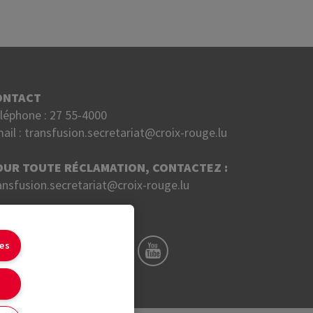
ONTACT
léphone :
27 55-4000
ail :
transfusion.secretariat@croix-rouge.lu
OUR TOUTE RÉCLAMATION, CONTACTEZ :
ansfusion.secretariat@croix-rouge.lu
UIVEZ NOUS SUR
ies