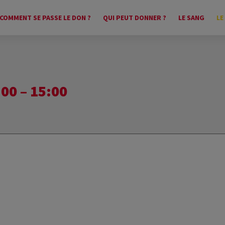
COMMENT SE PASSE LE DON ?
QUI PEUT DONNER ?
LE SANG
LE
00 – 15:00