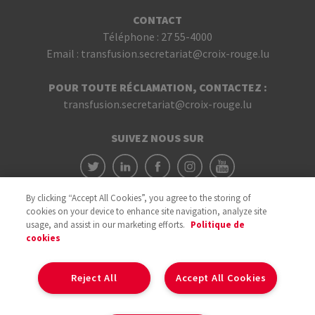
CONTACT
Téléphone :
27 55-4000
Email :
transfusion.secretariat@croix-rouge.lu
POUR TOUTE RÉCLAMATION, CONTACTEZ :
transfusion.secretariat@croix-rouge.lu
SUIVEZ NOUS SUR
By clicking “Accept All Cookies”, you agree to the storing of
cookies on your device to enhance site navigation, analyze site
usage, and assist in our marketing efforts.
Politique de
cookies
Avec le soutien du
Reject All
Accept All Cookies