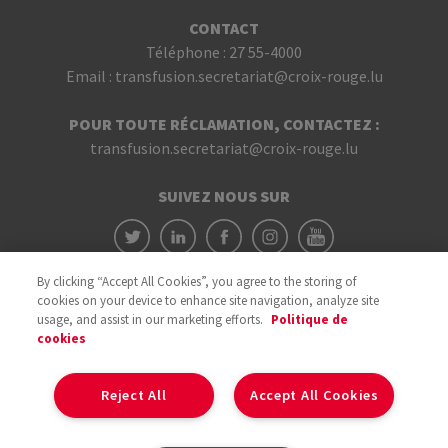
CONTACT
Téléphone :
27 55-4000
Email :
transfusion.secretariat@croix-rouge.lu
POUR TOUTE RÉCLAMATION, CONTACTEZ :
transfusion.secretariat@croix-rouge.lu
SUIVEZ NOUS SUR
By clicking “Accept All Cookies”, you agree to the storing of
cookies on your device to enhance site navigation, analyze site
usage, and assist in our marketing efforts.
Politique de
cookies
Avec le soutien du
Reject All
Accept All Cookies