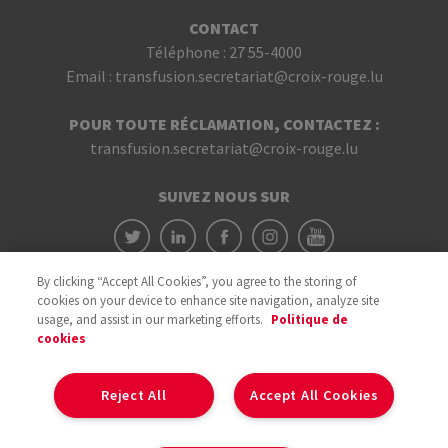
CONTACT
Téléphone :
27 55-4000
Email :
transfusion.secretariat@croix-rouge.lu
POUR TOUTE RÉCLAMATION, CONTACTEZ :
transfusion.secretariat@croix-rouge.lu
SUIVEZ NOUS SUR
By clicking “Accept All Cookies”, you agree to the storing of
cookies on your device to enhance site navigation, analyze site
usage, and assist in our marketing efforts.
Politique de
cookies
Avec le soutien du
Reject All
Accept All Cookies