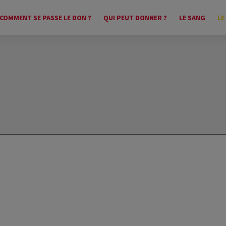
COMMENT SE PASSE LE DON ?
QUI PEUT DONNER ?
LE SANG
LE