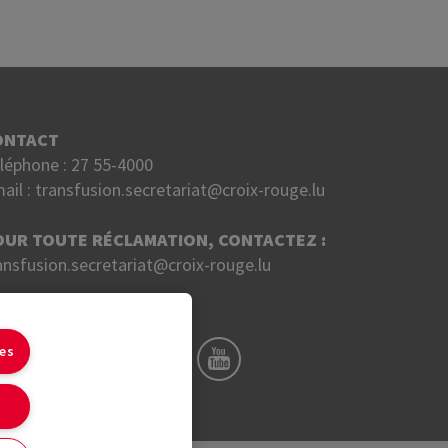
ONTACT
léphone :
27 55-4000
ail :
transfusion.secretariat@croix-rouge.lu
OUR TOUTE RÉCLAMATION, CONTACTEZ :
ansfusion.secretariat@croix-rouge.lu
UIVEZ NOUS SUR
ies