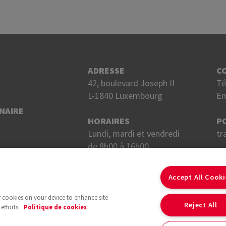
ADRESSE
C
42, boulevard Joseph II
Té
L-1840 Luxembourg
Em
NAIRE
HORAIRES
P
Lundi, mardi et vendredi
tr
de 8h00 à 16h00.
Mercredi et jeudi
S
de 8h00 à 18h00.
Accept All Cook
of cookies on your device to enhance site
Reject All
efforts.
Politique de cookies