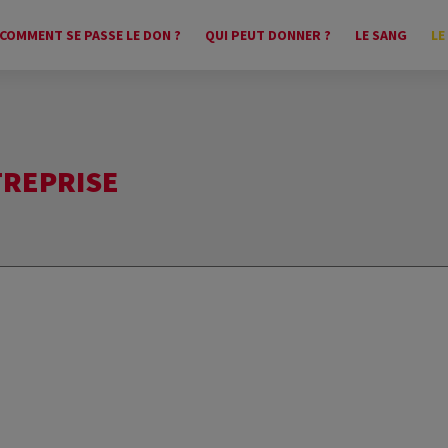
COMMENT SE PASSE LE DON ?
QUI PEUT DONNER ?
LE SANG
LE
TREPRISE