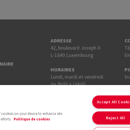
ADRESSE
C
42, boulevard Joseph II
Té
L-1840 Luxembourg
Em
NAIRE
HORAIRES
P
Lundi, mardi et vendredi
tr
de 8h00 à 16h00.
Mercredi et jeudi
S
de 8h00 à 18h00.
Accept All Cook
of cookies on your device to enhance site
Reject All
efforts.
Politique de cookies