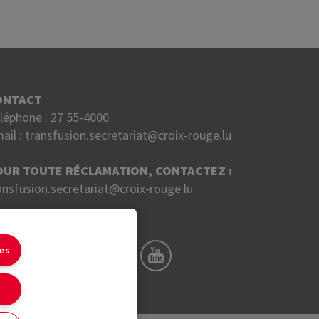
ONTACT
léphone :
27 55-4000
ail :
transfusion.secretariat@croix-rouge.lu
OUR TOUTE RÉCLAMATION, CONTACTEZ :
ansfusion.secretariat@croix-rouge.lu
UIVEZ NOUS SUR
ies