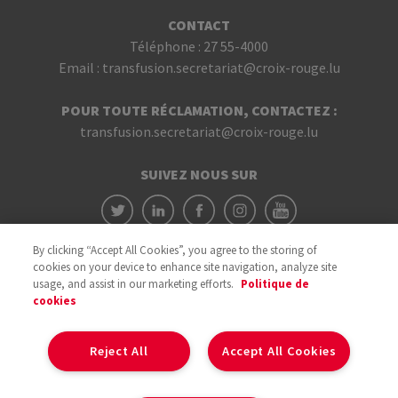
CONTACT
Téléphone :
27 55-4000
Email :
transfusion.secretariat@croix-rouge.lu
POUR TOUTE RÉCLAMATION, CONTACTEZ :
transfusion.secretariat@croix-rouge.lu
SUIVEZ NOUS SUR
By clicking “Accept All Cookies”, you agree to the storing of
cookies on your device to enhance site navigation, analyze site
usage, and assist in our marketing efforts.
Politique de
cookies
Avec le soutien du
Reject All
Accept All Cookies