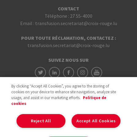
CONTACT
Téléphone :
27 55-4000
Email :
transfusion.secretariat@croix-rouge.lu
POUR TOUTE RÉCLAMATION, CONTACTEZ :
transfusion.secretariat@croix-rouge.lu
SUIVEZ NOUS SUR
By clicking “Accept All Cookies”, you agree to the storing of
cookies on your device to enhance site navigation, analyze site
usage, and assist in our marketing efforts.
Politique de
cookies
Avec le soutien du
Reject All
Accept All Cookies