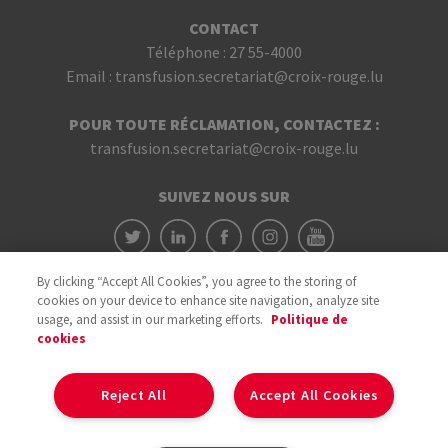
CONTACT
Téléphone :
27 55-4000
Email :
transfusion.secretariat@croix-rouge.lu
POUR TOUTE RÉCLAMATION, CONTACTEZ :
transfusion.secretariat@croix-rouge.lu
SUIVEZ NOUS SUR
By clicking “Accept All Cookies”, you agree to the storing of
cookies on your device to enhance site navigation, analyze site
usage, and assist in our marketing efforts.
Politique de
cookies
Avec le soutien du
Reject All
Accept All Cookies