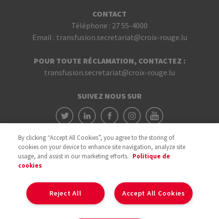
CONTACT
Téléphone :
27 55-4000
Email :
transfusion.secretariat@croix-rouge.lu
POUR TOUTE RÉCLAMATION, CONTACTEZ :
transfusion.secretariat@croix-rouge.lu
SUIVEZ NOUS SUR
By clicking “Accept All Cookies”, you agree to the storing of
cookies on your device to enhance site navigation, analyze site
usage, and assist in our marketing efforts.
Politique de
cookies
Avec le soutien du
Reject All
Accept All Cookies