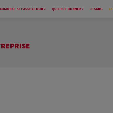
COMMENT SE PASSE LE DON ?
QUI PEUT DONNER ?
LE SANG
LE
TREPRISE