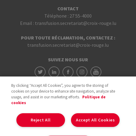
CONTACT
Téléphone :
27 55-4000
Email :
transfusion.secretariat@croix-rouge.lu
POUR TOUTE RÉCLAMATION, CONTACTEZ :
transfusion.secretariat@croix-rouge.lu
SUIVEZ NOUS SUR
By clicking “Accept All Cookies”, you agree to the storing of
cookies on your device to enhance site navigation, analyze site
usage, and assist in our marketing efforts.
Politique de
cookies
Avec le soutien du
Reject All
Accept All Cookies