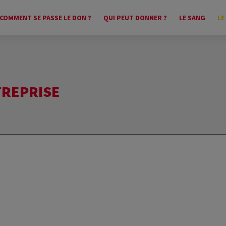
COMMENT SE PASSE LE DON ?
QUI PEUT DONNER ?
LE SANG
LE
TREPRISE