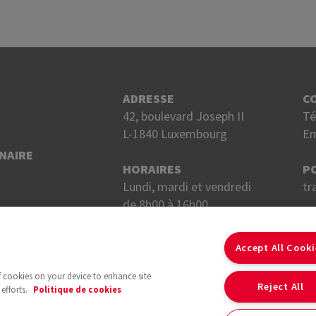
ADRESSE
C
42, boulevard Joseph II
Té
L-1840 Luxembourg
Em
NAIRE
HORAIRES
P
Lundi, mardi et vendredi
tr
de 8h00 à 16h00.
Mercredi et jeudi
S
de 8h00 à 18h00.
Accept All Cook
of cookies on your device to enhance site
Reject All
efforts.
Politique de cookies