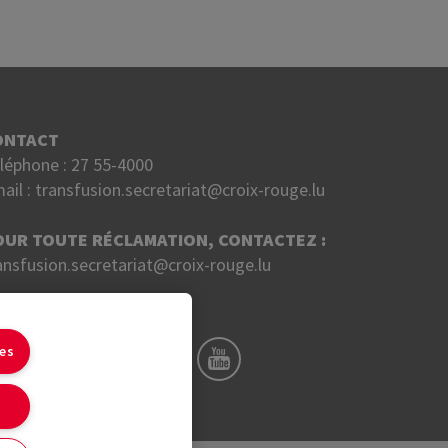
ONTACT
léphone :
27 55-4000
ail :
transfusion.secretariat@croix-rouge.lu
OUR TOUTE RÉCLAMATION, CONTACTEZ :
ansfusion.secretariat@croix-rouge.lu
UIVEZ NOUS SUR
ies