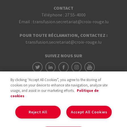
CONTACT
Téléphone :
27 55-4000
Email :
transfusion.secretariat@croix-rouge.lu
POUR TOUTE RÉCLAMATION, CONTACTEZ :
transfusion.secretariat@croix-rouge.lu
SUIVEZ NOUS SUR
By clicking “Accept All Cookies”, you agree to the storing of
cookies on your device to enhance site navigation, analyze site
usage, and assist in our marketing efforts.
Politique de
cookies
Avec le soutien du
Reject All
Accept All Cookies