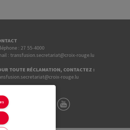
ONTACT
léphone :
27 55-4000
ail :
transfusion.secretariat@croix-rouge.lu
OUR TOUTE RÉCLAMATION, CONTACTEZ :
ansfusion.secretariat@croix-rouge.lu
UIVEZ NOUS SUR
ies