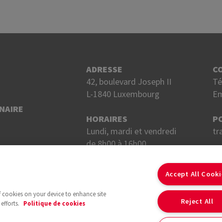
ADRESSE
C
42, boulevard Joseph II
Té
L-1840 Luxembourg
Em
NAIRE
HORAIRES
P
Lundi, mardi et vendredi
tr
de 8h00 à 16h00.
Mercredi et jeudi
S
de 8h00 à 18h00.
Accept All Cook
of cookies on your device to enhance site
Reject All
efforts.
Politique de cookies