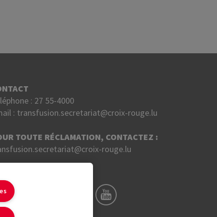
ONTACT
léphone :
27 55-4000
ail :
transfusion.secretariat@croix-rouge.lu
OUR TOUTE RÉCLAMATION, CONTACTEZ :
ansfusion.secretariat@croix-rouge.lu
UIVEZ NOUS SUR
ies