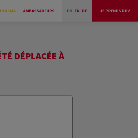
 PLASMA
AMBASSADEURS
FR
EN
DE
JE PRENDS RDV
 ÉTÉ DÉPLACÉE À