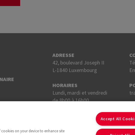
ADRESSE
C
42, boulevard Joseph II
Té
L-1840 Luxembourg
Em
NAIRE
HORAIRES
P
Lundi, mardi et vendredi
tr
de 8h00 à 16h00.
Mercredi et jeudi
S
de 8h00 à 18h00.
Accept All Cook
of cookies on your device to enhance site