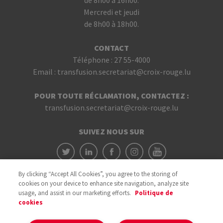
de 8h00 à 16h00.
Mercredi et jeudi
de 8h00 à 18h00.
CONTACT
Téléphone :
27 55-4000
Email :
transfusion.secretariat@croix-rouge.lu
POUR TOUTE RÉCLAMATION, CONTACTEZ :
transfusion.secretariat@croix-rouge.lu
SUIVEZ NOUS SUR
By clicking “Accept All Cookies”, you agree to the storing of
cookies on your device to enhance site navigation, analyze site
usage, and assist in our marketing efforts.
Politique de
cookies
Avec le soutien du