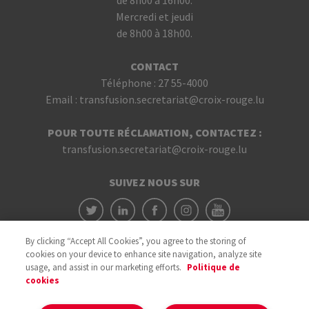
de 8h00 à 16h00.
Mercredi et jeudi
de 8h00 à 18h00.
CONTACT
Téléphone :
27 55-4000
Email :
transfusion.secretariat@croix-rouge.lu
POUR TOUTE RÉCLAMATION, CONTACTEZ :
transfusion.secretariat@croix-rouge.lu
SUIVEZ NOUS SUR
By clicking “Accept All Cookies”, you agree to the storing of
cookies on your device to enhance site navigation, analyze site
usage, and assist in our marketing efforts.
Politique de
cookies
Avec le soutien du