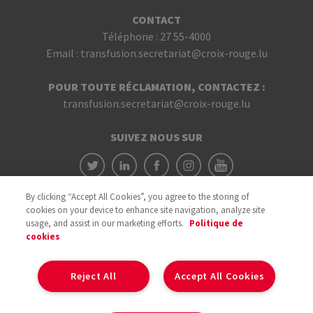
CONTACT
Téléphone :
27 55-4000
Email :
transfusion.secretariat@croix-rouge.lu
POUR TOUTE RÉCLAMATION, CONTACTEZ :
transfusion.secretariat@croix-rouge.lu
SUIVEZ NOUS SUR
By clicking “Accept All Cookies”, you agree to the storing of
cookies on your device to enhance site navigation, analyze site
usage, and assist in our marketing efforts.
Politique de
cookies
Avec le soutien du
Reject All
Accept All Cookies