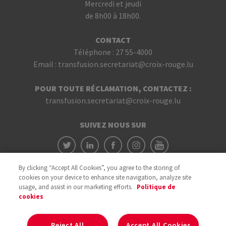
Mercredi et jeudi
de 8h00 à 18h00.
CONTACT
Téléphone :
27 55-4000
Email :
transfusion.secretariat@croix-rouge.lu
POUR TOUTE RÉCLAMATION, CONTACTEZ :
transfusion.secretariat@croix-rouge.lu
SUIVEZ NOUS SUR
By clicking “Accept All Cookies”, you agree to the storing of
cookies on your device to enhance site navigation, analyze site
usage, and assist in our marketing efforts.
Politique de
cookies
Avec le soutien du
Reject All
Accept All Cookies