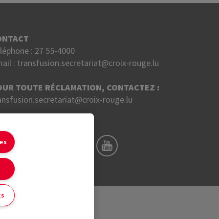
ONTACT
léphone :
27 55-4000
ail :
transfusion.secretariat@croix-rouge.lu
OUR TOUTE RÉCLAMATION, CONTACTEZ :
ansfusion.secretariat@croix-rouge.lu
UIVEZ NOUS SUR
ies
gs