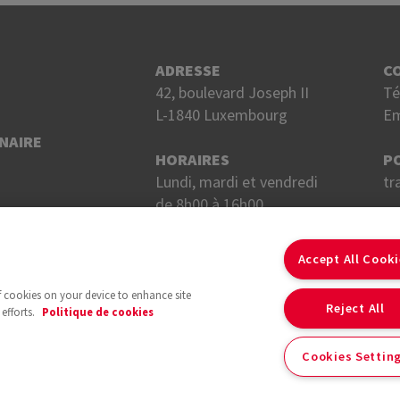
ADRESSE
C
42, boulevard Joseph II
Té
L-1840 Luxembourg
Em
NAIRE
HORAIRES
P
Lundi, mardi et vendredi
tr
de 8h00 à 16h00.
Mercredi et jeudi
S
de 8h00 à 18h00.
Accept All Cook
of cookies on your device to enhance site
Reject All
efforts.
Politique de cookies
Cookies Settin
Avec le soutien du