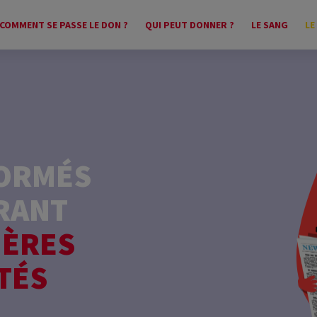
COMMENT SE PASSE LE DON ?
QUI PEUT DONNER ?
LE SANG
LE
FORMÉS
RANT
IÈRES
TÉS