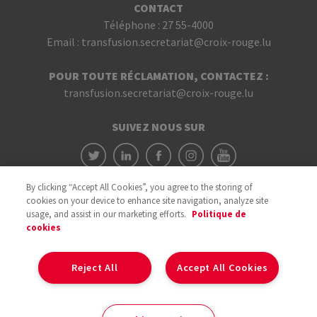
CONTACT
Téléphone :
27 55-4000
Email :
transfusion.secretariat@croix-rouge.lu
POUR TOUTE RÉCLAMATION, CONTACTEZ :
transfusion.secretariat@croix-rouge.lu
SUIVEZ NOUS SUR
By clicking “Accept All Cookies”, you agree to the storing of
cookies on your device to enhance site navigation, analyze site
usage, and assist in our marketing efforts.
Politique de
cookies
Avec le soutien du
Reject All
Accept All Cookies
Cookies