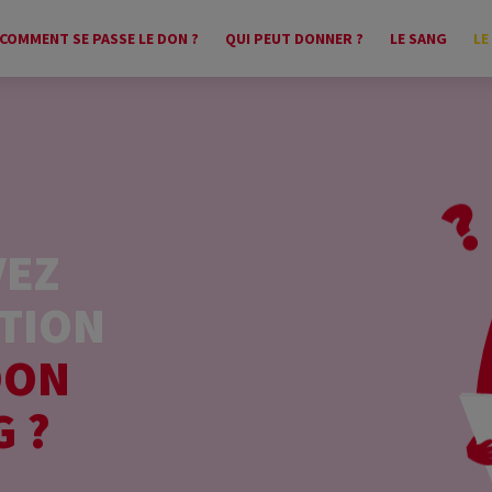
COMMENT SE PASSE LE DON ?
QUI PEUT DONNER ?
LE SANG
LE
VEZ
TION
DON
G ?