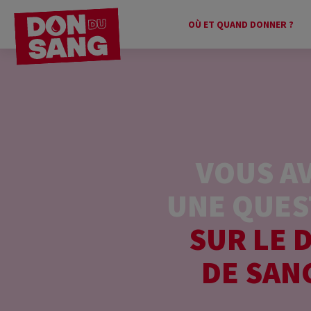
OÙ ET QUAND DONNER ?
VOUS A
UNE QUES
SUR LE 
DE SAN