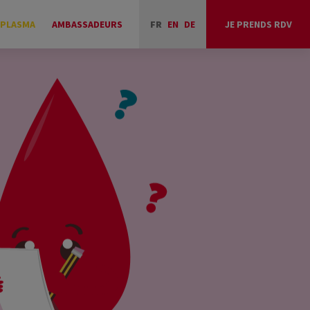
 PLASMA
AMBASSADEURS
FR
EN
DE
JE PRENDS RDV