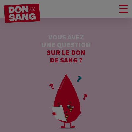
VOUS AVEZ
UNE QUESTION
SUR LE DON
DE SANG ?