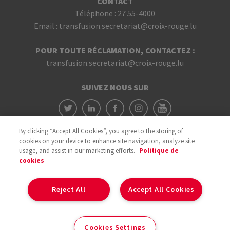
CONTACT
Téléphone :
27 55-4000
Email :
transfusion.secretariat@croix-rouge.lu
POUR TOUTE RÉCLAMATION, CONTACTEZ :
transfusion.secretariat@croix-rouge.lu
SUIVEZ NOUS SUR
By clicking “Accept All Cookies”, you agree to the storing of
cookies on your device to enhance site navigation, analyze site
usage, and assist in our marketing efforts.
Politique de
cookies
Avec le soutien du
Reject All
Accept All Cookies
Cookies
Cookies Settings