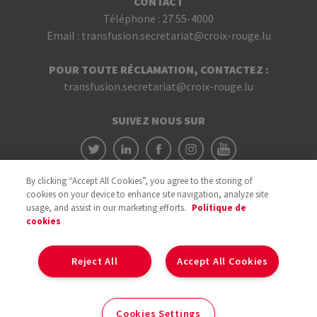
CONTACT
Téléphone :
27 55-4000
Email :
transfusion.secretariat@croix-rouge.lu
POUR TOUTE RÉCLAMATION, CONTACTEZ :
transfusion.secretariat@croix-rouge.lu
SUIVEZ NOUS SUR
By clicking “Accept All Cookies”, you agree to the storing of
cookies on your device to enhance site navigation, analyze site
usage, and assist in our marketing efforts.
Politique de
cookies
Avec le soutien du
Reject All
Accept All Cookies
Cookies
Cookies Settings