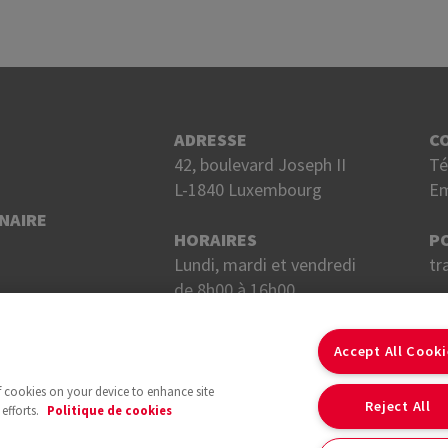
ADRESSE
C
42, boulevard Joseph II
Té
L-1840 Luxembourg
Em
NAIRE
HORAIRES
P
Lundi, mardi et vendredi
tr
de 8h00 à 16h00.
Mercredi et jeudi
S
de 8h00 à 18h00.
Accept All Cook
of cookies on your device to enhance site
Reject All
efforts.
Politique de cookies