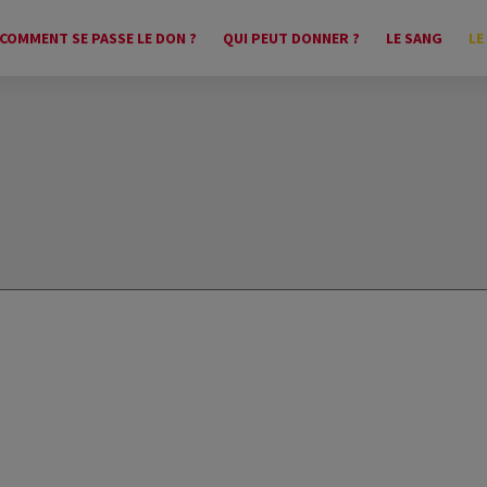
COMMENT SE PASSE LE DON ?
QUI PEUT DONNER ?
LE SANG
LE