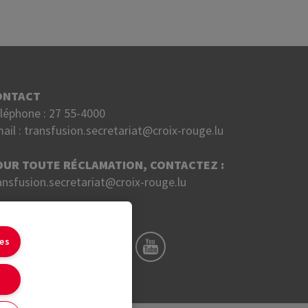
ONTACT
léphone :
27 55-4000
ail :
transfusion.secretariat@croix-rouge.lu
OUR TOUTE RÉCLAMATION, CONTACTEZ :
ansfusion.secretariat@croix-rouge.lu
UIVEZ NOUS SUR
ies