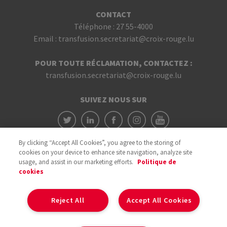
CONTACT
Téléphone :
27 55-4000
Email :
transfusion.secretariat@croix-rouge.lu
POUR TOUTE RÉCLAMATION, CONTACTEZ :
transfusion.secretariat@croix-rouge.lu
SUIVEZ NOUS SUR
By clicking “Accept All Cookies”, you agree to the storing of
cookies on your device to enhance site navigation, analyze site
usage, and assist in our marketing efforts.
Politique de
cookies
Avec le soutien du
Reject All
Accept All Cookies