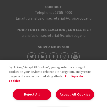
CONTACT
Téléphone :
27 55-4000
Email :
transfusion.secretariat@croix-rouge.lu
POUR TOUTE RÉCLAMATION, CONTACTEZ :
transfusion.secretariat@croix-rouge.lu
SUIVEZ NOUS SUR
By clicking “Accept All Cookies”, you agree to the storing of
cookies on your device to enhance site navigation, analyze site
usage, and assist in our marketing efforts.
Politique de
cookies
Avec le soutien du
Reject All
Accept All Cookies