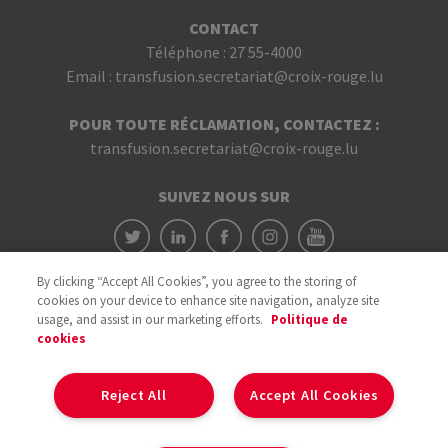
CONTACT
Téléphone :
27 55-4000
Email :
transfusion.secretariat@croix-rouge.lu
POUR TOUTE RÉCLAMATION, CONTACTEZ :
transfusion.secretariat@croix-rouge.lu
SUIVEZ NOUS SUR
By clicking “Accept All Cookies”, you agree to the storing of
cookies on your device to enhance site navigation, analyze site
usage, and assist in our marketing efforts.
Politique de
cookies
Avec le soutien du
Reject All
Accept All Cookies