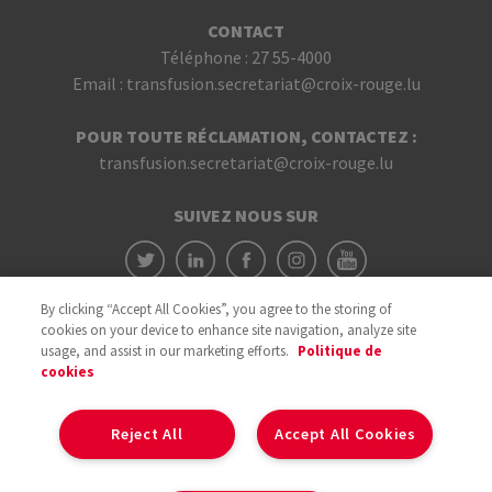
CONTACT
Téléphone :
27 55-4000
Email :
transfusion.secretariat@croix-rouge.lu
POUR TOUTE RÉCLAMATION, CONTACTEZ :
transfusion.secretariat@croix-rouge.lu
SUIVEZ NOUS SUR
By clicking “Accept All Cookies”, you agree to the storing of
cookies on your device to enhance site navigation, analyze site
usage, and assist in our marketing efforts.
Politique de
cookies
Avec le soutien du
Reject All
Accept All Cookies