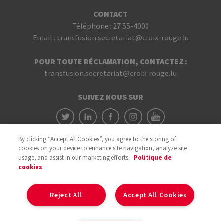
CONTACT
Téléphone :
27 55-4000
Email :
transfusion.secretariat@croix-rouge.lu
POUR TOUTE RÉCLAMATION, CONTACTEZ :
transfusion.secretariat@croix-rouge.lu
SUIVEZ NOUS SUR
By clicking “Accept All Cookies”, you agree to the storing of
cookies on your device to enhance site navigation, analyze site
usage, and assist in our marketing efforts.
Politique de
cookies
Avec le soutien du
Reject All
Accept All Cookies