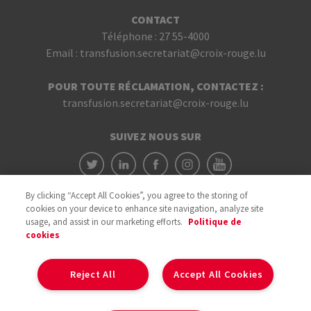
CONTACT
Téléphone :
27 55-4000
Email :
transfusion.secretariat@croix-rouge.lu
POUR TOUTE RÉCLAMATION, CONTACTEZ :
transfusion.secretariat@croix-rouge.lu
SUIVEZ NOUS SUR
By clicking “Accept All Cookies”, you agree to the storing of
cookies on your device to enhance site navigation, analyze site
usage, and assist in our marketing efforts.
Politique de
cookies
Avec le soutien du
Reject All
Accept All Cookies