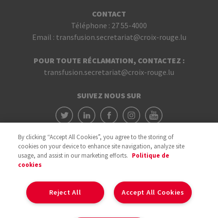
CONTACT
Téléphone :
27 55-4000
Email :
transfusion.secretariat@croix-rouge.lu
POUR TOUTE RÉCLAMATION, CONTACTEZ :
transfusion.secretariat@croix-rouge.lu
SUIVEZ NOUS SUR
By clicking “Accept All Cookies”, you agree to the storing of
cookies on your device to enhance site navigation, analyze site
usage, and assist in our marketing efforts.
Politique de
cookies
Avec le soutien du
Reject All
Accept All Cookies