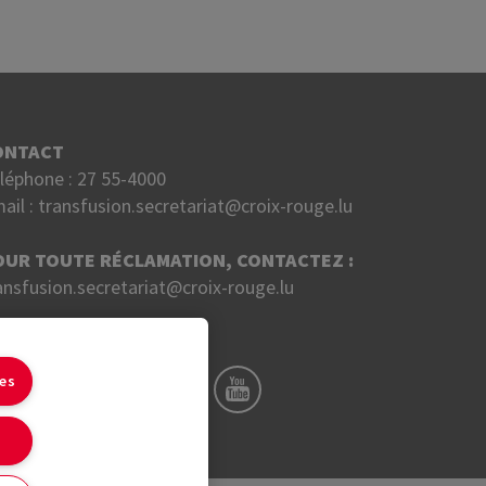
ONTACT
léphone :
27 55-4000
ail :
transfusion.secretariat@croix-rouge.lu
OUR TOUTE RÉCLAMATION, CONTACTEZ :
ansfusion.secretariat@croix-rouge.lu
UIVEZ NOUS SUR
ies