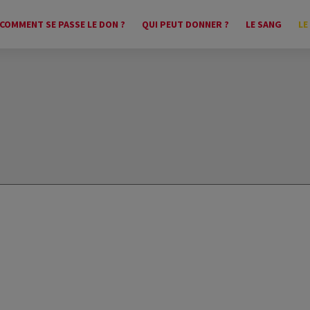
COMMENT SE PASSE LE DON ?
QUI PEUT DONNER ?
LE SANG
LE