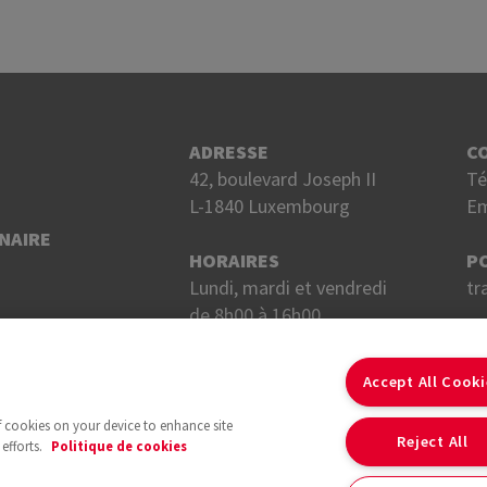
ADRESSE
C
42, boulevard Joseph II
Té
L-1840 Luxembourg
Em
NAIRE
HORAIRES
P
Lundi, mardi et vendredi
tr
de 8h00 à 16h00.
Mercredi et jeudi
S
de 8h00 à 18h00.
Accept All Cook
of cookies on your device to enhance site
Reject All
efforts.
Politique de cookies