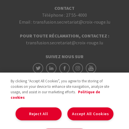
CONTACT
Téléphone :
27 55-4000
Email :
transfusion.secretariat@croix-rouge.lu
POUR TOUTE RÉCLAMATION, CONTACTEZ :
transfusion.secretariat@croix-rouge.lu
SUIVEZ NOUS SUR
By clicking “Accept All Cookies”, you agree to the storing of
cookies on your device to enhance site navigation, analyze site
usage, and assist in our marketing efforts.
Politique de
cookies
Avec le soutien du
Reject All
Accept All Cookies