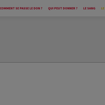
COMMENT SE PASSE LE DON ?
QUI PEUT DONNER ?
LE SANG
LE