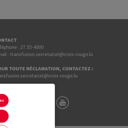
ONTACT
léphone :
27 55-4000
ail :
transfusion.secretariat@croix-rouge.lu
OUR TOUTE RÉCLAMATION, CONTACTEZ :
ansfusion.secretariat@croix-rouge.lu
UIVEZ NOUS SUR
ies