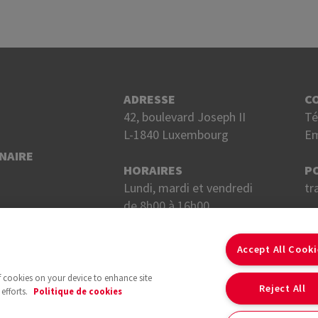
ADRESSE
C
42, boulevard Joseph II
Té
L-1840 Luxembourg
Em
NAIRE
HORAIRES
P
Lundi, mardi et vendredi
tr
de 8h00 à 16h00.
Mercredi et jeudi
S
de 8h00 à 18h00.
Accept All Cook
of cookies on your device to enhance site
Reject All
efforts.
Politique de cookies