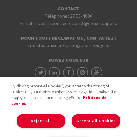
CONTACT
Téléphone :
27 55-4000
Email :
transfusion.secretariat@croix-rouge.lu
POUR TOUTE RÉCLAMATION, CONTACTEZ :
transfusion.secretariat@croix-rouge.lu
SUIVEZ NOUS SUR
By clicking “Accept All Cookies”, you agree to the storing of
cookies on your device to enhance site navigation, analyze site
usage, and assist in our marketing efforts.
Politique de
cookies
Avec le soutien du
Reject All
Accept All Cookies